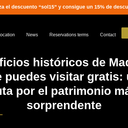
iza el descuento “sol15” y consigue un 15% de desc
ocation
News
Reservations terms
Contact
ficios históricos de Ma
 puedes visitar gratis:
uta por el patrimonio m
sorprendente