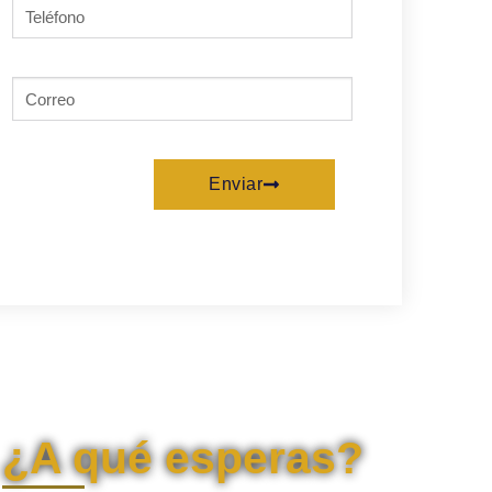
Enviar
¿A qué esperas?