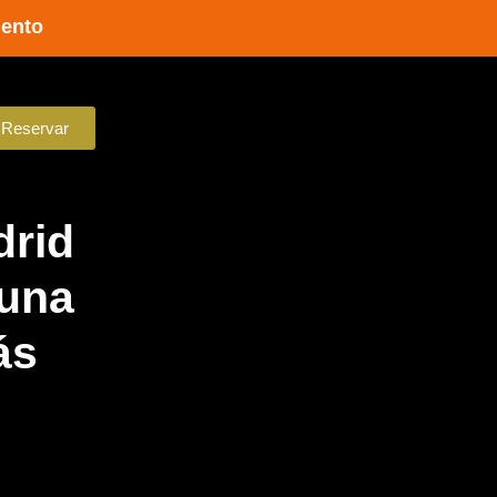
uento
Reservar
drid
 una
ás