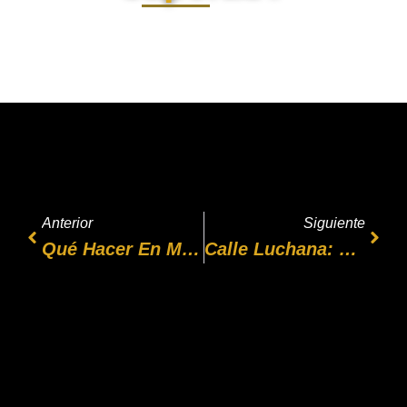
Anterior
Siguiente
Qué Hacer En Madrid Este Fin De Semana En Pareja (sin Caer En Lo Típico De Siempre)
Calle Luchana: El Madrid Que Se Vive, No El De Postal