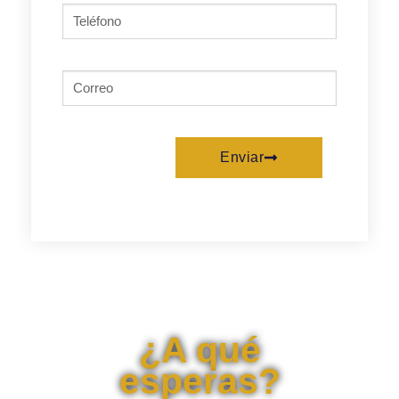
Enviar
¿A qué
esperas?