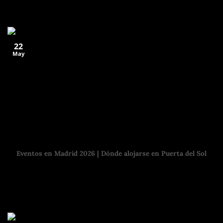
22
May
Eventos en Madrid 2026 | Dónde alojarse en Puerta del Sol
Madrid tiene museos, plazas con historia, calles con vida y
edificios que te obligan a