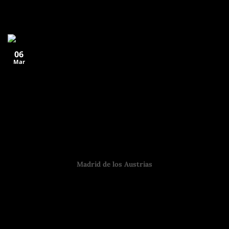
olor a café recién
06
Mar
Madrid de los Austrias
Madrid de los Austrias: qué ver, cómo recorrerlo y por qué
es una de las