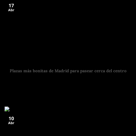
17
Abr
Plazas más bonitas de Madrid para pasear cerca del centro
Si estás buscando las plazas más bonitas de Madrid para
pasear cerca del centro, hay
10
Abr