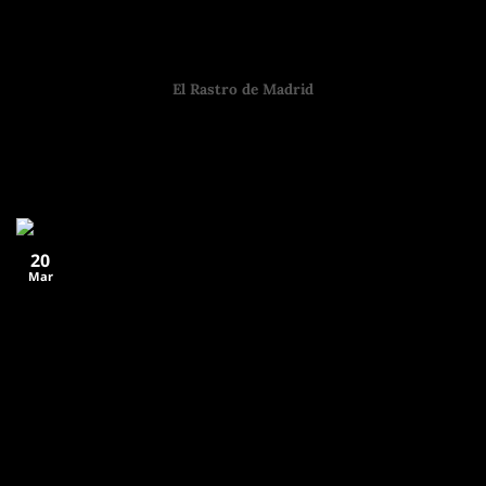
El Rastro de Madrid
Guía para disfrutar el mercadillo más famoso de la capital
Hablar de El Rastro de
20
Mar