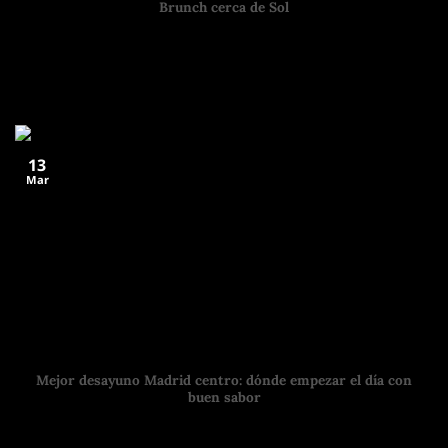
Brunch cerca de Sol
Los mejores lugares para empezar el día en el corazón de
Madrid Si estás buscando
13
Mar
Mejor desayuno Madrid centro: dónde empezar el día con
buen sabor
Madrid es una ciudad que se disfruta desde primera hora. El