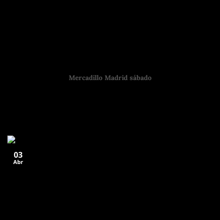
Mercadillo Madrid sábado
Los mejores planes para vivir la ciudad desde primera hora
Si estás buscando un mercadillo
03
Abr