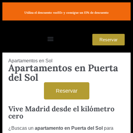
Utiliza el descuento «sol15» y consigue un 15% de descuento
Reservar
Encuentra el apartamento perfecto
Apartamentos en Sol
Apartamentos en Puerta
del Sol
Reservar
Vive Madrid desde el kilómetro
cero
¿Buscas un
apartamento en Puerta del Sol
para