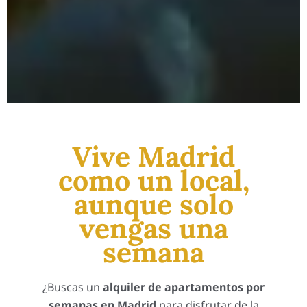
Vive Madrid
como un local,
aunque solo
vengas una
semana
¿Buscas un
alquiler de apartamentos por
semanas en Madrid
para disfrutar de la