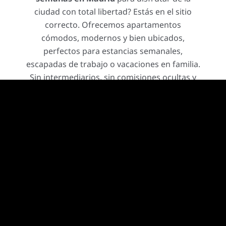
ciudad con total libertad? Estás en el sitio
correcto. Ofrecemos apartamentos
cómodos, modernos y bien ubicados,
perfectos para estancias semanales,
escapadas de trabajo o vacaciones en familia.
Sin intermediarios, sin comisiones ocultas y
con la comodidad de sentirte en casa desde
el primer día.
Estudios modernos
para viajes cortos o laborales
Apartamentos familiares
con espacio para todos