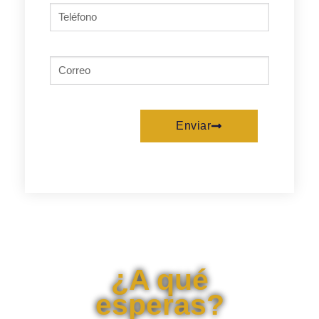
Enviar
¿A qué
esperas?