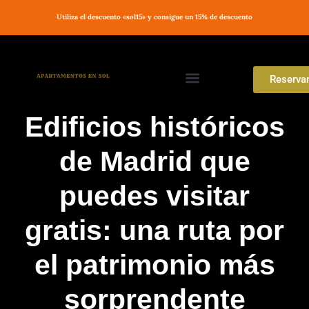
Utiliza el descuento «sol15» y consigue un 15% de descuento
Reserva
Encuentra el apartamento perfecto
Condiciones de reserva
Edificios históricos
de Madrid que
puedes visitar
gratis: una ruta por
el patrimonio más
sorprendente