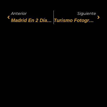
Anterior
Siguiente
Madrid En 2 Días: Un Itinerario Perfecto Desde La Puerta Del Sol Madrid
Turismo Fotográfico En Madrid: Los Mejores Lugares Para Hacer Fotos Desde La Puerta Del Sol
BannerText_Seraphinite Accelerator
Turns on site high speed to be attractive for people and search engines.