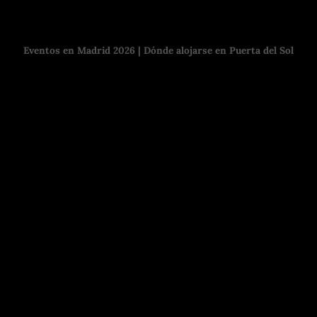
Eventos en Madrid 2026 | Dónde alojarse en Puerta del Sol
Madrid tiene museos, plazas con historia, calles con vida y
edificios que te obligan a