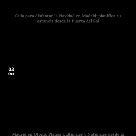
Guía para disfrutar la Navidad en Madrid: planifica tu
estancia desde la Puerta del Sol
¿Estás planeando tu próxima escapada navideña? Las fechas
más mágicas del año se acercan y
03
Oct
Madrid en Otoño: Planes Culturales y Naturales desde la