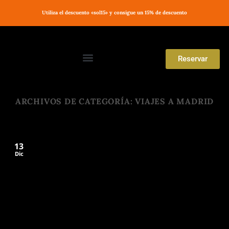
Utiliza el descuento «sol15» y consigue un 15% de descuento
Reservar
Encuentra el apartamento perfecto
ARCHIVOS DE CATEGORÍA:
VIAJES A MADRID
13
Dic