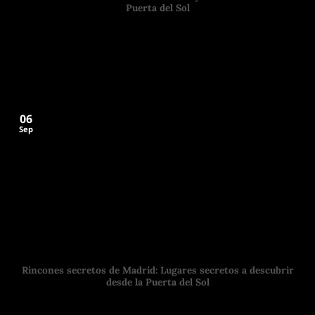
Puerta del Sol
¿Planeando tu próximo viaje a Madrid? En ese caso, has
llegado al lugar indicado. En
06
Sep
Rincones secretos de Madrid: Lugares secretos a descubrir
desde la Puerta del Sol
¿Estás planeando tu próximo viaje a Madrid? La capital